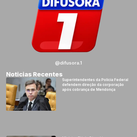
@difusora.1
Noticias Recentes
Superintendentes da Polícia Federal
defendem direção da corporação
após cobrança de Mendonça