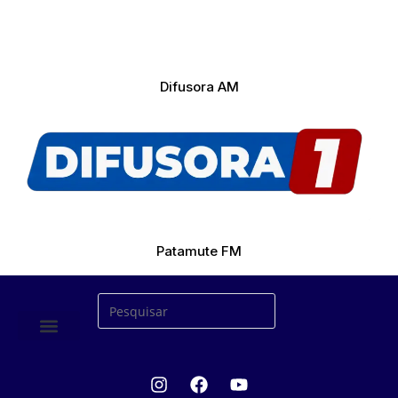
Difusora AM
Patamute FM
ÚLTIMAS NOTICIAS