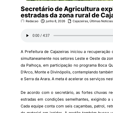
Secretário de Agricultura exp
estradas da zona rural de Caj
Redacao
junho 8, 2026
Cajazeiras
,
Últimas Noticias
A Prefeitura de Cajazeiras iniciou a recuperação
simultaneamente nos setores Leste e Oeste da zona
da Palhoça, em participação no programa Boca Qu
D’Arco, Monte e Divinópolis, contemplando també
e Serra da Arara. A meta é acelerar os serviços ne
De acordo com o secretário, as fortes chuvas re
estradas em condições semelhantes, exigindo a ut
Cada equipe conta com seis caçambas, patrol, retr
de material em jazidas. A gestão também busca ut