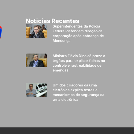
Noticias Recentes
Superintendentes da Polícia
Federal defendem direção da
corporação após cobrança de
Mendonça
Ministro Flávio Dino dá prazo a
órgãos para explicar falhas no
controle e rastreabilidade de
emendas
Um dos criadores da urna
eletrônica explica testes e
mecanismos de segurança da
urna eletrônica