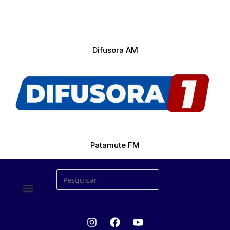
Difusora AM
Patamute FM
ÚLTIMAS NOTICIAS