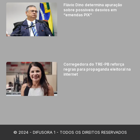
Flávio Dino determina apuração
sobre possíveis desvios em
“emendas PIX”
Corregedora do TRE-PB reforça
regras para propaganda eleitoral na
internet
© 2024 - DIFUSORA 1 - TODOS OS DIREITOS RESERVADOS