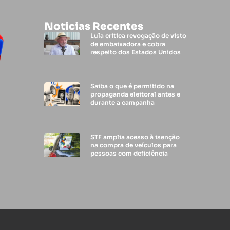
Noticias Recentes
Lula critica revogação de visto
de embaixadora e cobra
respeito dos Estados Unidos
Saiba o que é permitido na
propaganda eleitoral antes e
durante a campanha
STF amplia acesso à isenção
na compra de veículos para
pessoas com deficiência