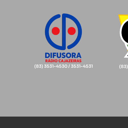
(83) 3531-4530 / 3531-4531
(83