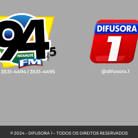
@difusora.1
) 3531-4494 / 3531-4495
© 2024 - DIFUSORA 1 - TODOS OS DIREITOS RESERVADOS