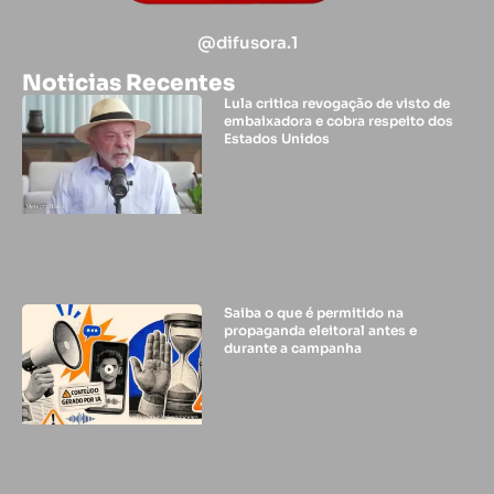
@difusora.1
Noticias Recentes
Lula critica revogação de visto de
embaixadora e cobra respeito dos
Estados Unidos
Saiba o que é permitido na
propaganda eleitoral antes e
durante a campanha