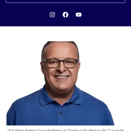
"Paulinho Freire Causa Polêmica e Chama João Pessoa de 'Curral de