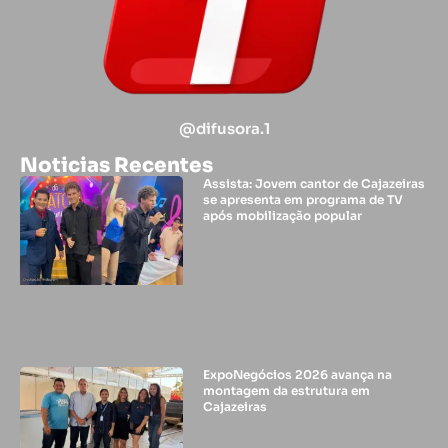
@difusora.1
Noticias Recentes
Assista: Jovem cantor de Cajazeiras
se apresenta em programa de TV
após mobilização popular
ExpoNegócios 2026 avança na
montagem da estrutura em
Cajazeiras