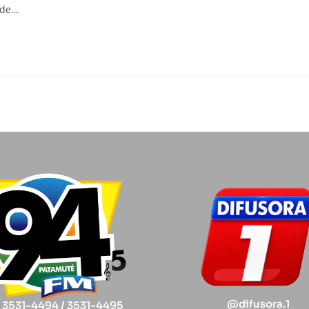
 de…
@difusora.1
) 3531-4494 / 3531-4495