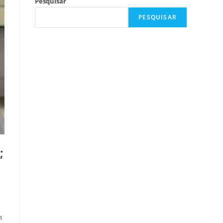
Pesquisar
PESQUISAR
;
m