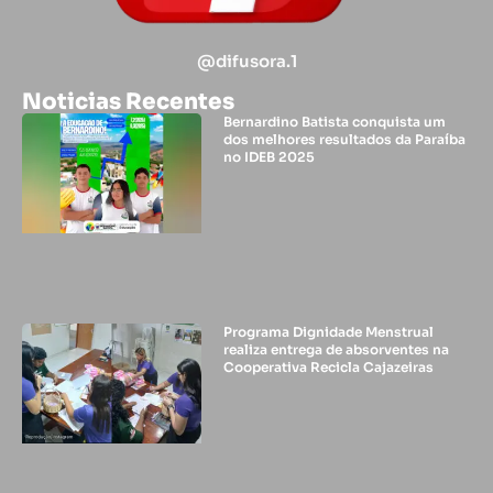
@difusora.1
Noticias Recentes
Bernardino Batista conquista um
dos melhores resultados da Paraíba
no IDEB 2025
Programa Dignidade Menstrual
realiza entrega de absorventes na
Cooperativa Recicla Cajazeiras