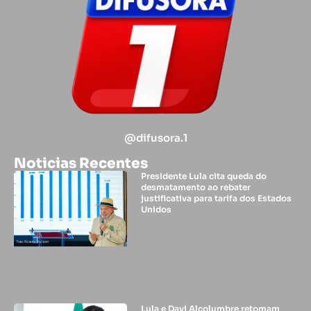
@difusora.1
Noticias Recentes
Presidente Lula cita queda do
desmatamento ao rebater
justificativa para tarifa dos Estados
Unidos
Lula e Davi Alcolumbre retomam