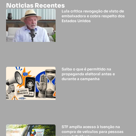
Noticias Recentes
Lula critica revogação de visto de
embaixadora e cobra respeito dos
Estados Unidos
Saiba o que é permitido na
propaganda eleitoral antes e
durante a campanha
STF amplia acesso à isenção na
compra de veículos para pessoas