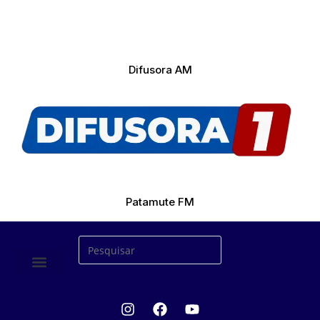
Difusora AM
Patamute FM
ÚLTIMAS NOTICIAS