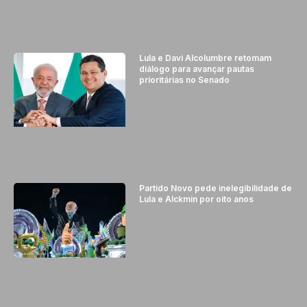
Lula e Davi Alcolumbre retomam
diálogo para avançar pautas
prioritárias no Senado
Partido Novo pede inelegibilidade de
Lula e Alckmin por oito anos