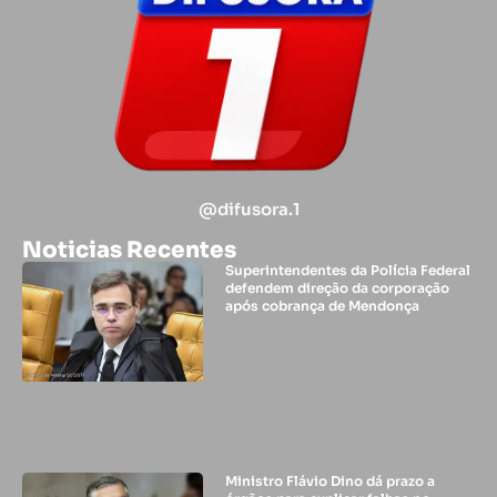
@difusora.1
Noticias Recentes
Superintendentes da Polícia Federal
defendem direção da corporação
após cobrança de Mendonça
Ministro Flávio Dino dá prazo a