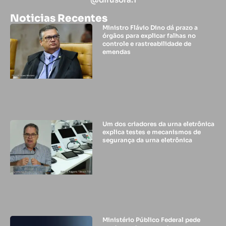
Noticias Recentes
Ministro Flávio Dino dá prazo a
órgãos para explicar falhas no
controle e rastreabilidade de
emendas
Um dos criadores da urna eletrônica
explica testes e mecanismos de
segurança da urna eletrônica
Ministério Público Federal pede