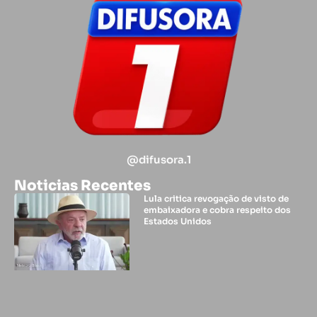
@difusora.1
Noticias Recentes
Lula critica revogação de visto de
embaixadora e cobra respeito dos
Estados Unidos