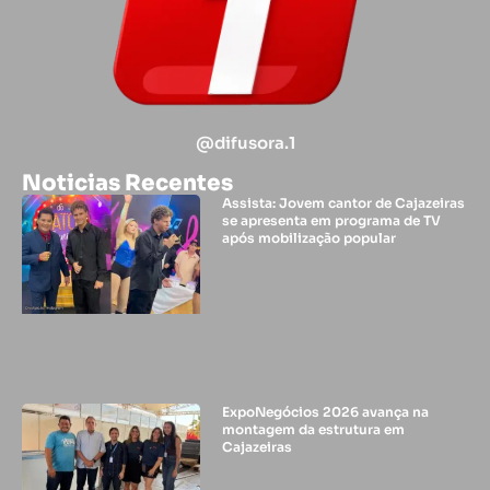
@difusora.1
Noticias Recentes
Assista: Jovem cantor de Cajazeiras
se apresenta em programa de TV
após mobilização popular
ExpoNegócios 2026 avança na
montagem da estrutura em
Cajazeiras