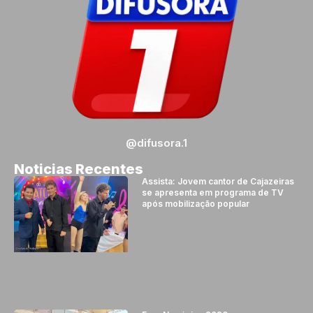
@difusora.1
Noticias Recentes
Assista: Jovem cantor de Cajazeiras
se apresenta em programa de TV
após mobilização popular