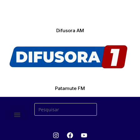
Difusora AM
Patamute FM
ÚLTIMAS NOTICIAS