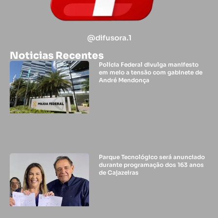
@difusora.1
Noticias Recentes
Polícia Federal divulga manifesto
em meio a tensão com gabinete de
André Mendonça
Parque Tecnológico será anunciado
durante programação dos 163 anos
de Cajazeiras