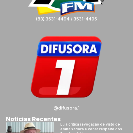
(83) 3531-4494 / 3531-4495
@difusora.1
Noticias Recentes
Lula critica revogação de visto de
embaixadora e cobra respeito dos