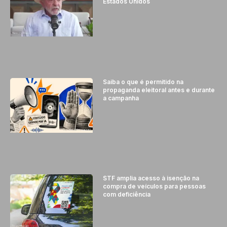
Estados Unidos
Saiba o que é permitido na
propaganda eleitoral antes e durante
a campanha
STF amplia acesso à isenção na
compra de veículos para pessoas
com deficiência