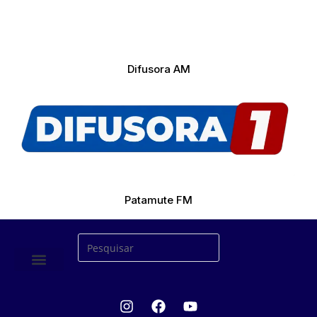
Difusora AM
Patamute FM
ÚLTIMAS NOTICIAS