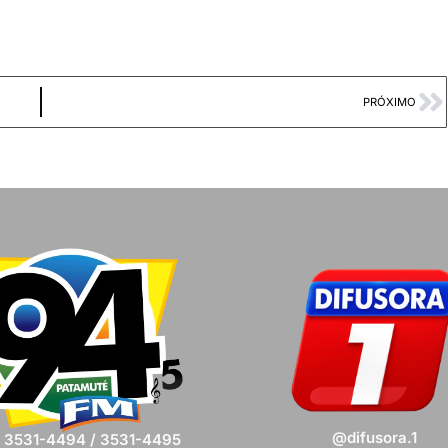
PRÓXIMO
@difusora.1
) 3531-4494 / 3531-4495