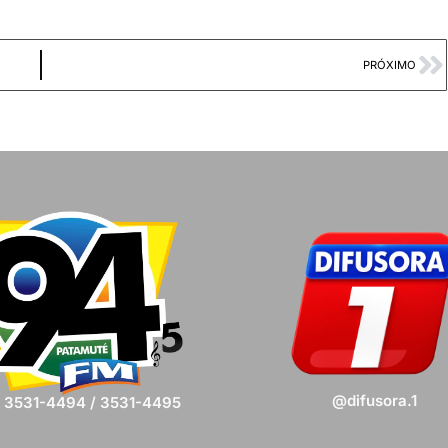
PRÓXIMO
@difusora.1
) 3531-4494 / 3531-4495