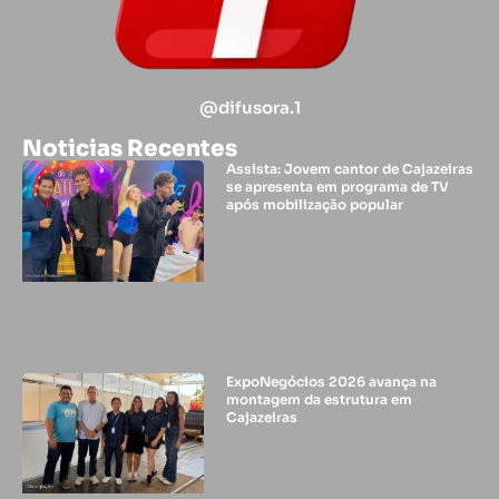
@difusora.1
Noticias Recentes
Assista: Jovem cantor de Cajazeiras
se apresenta em programa de TV
após mobilização popular
ExpoNegócios 2026 avança na
montagem da estrutura em
Cajazeiras