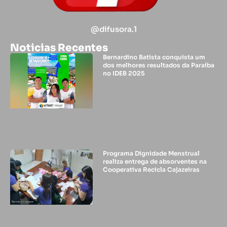
@difusora.1
Noticias Recentes
Bernardino Batista conquista um
dos melhores resultados da Paraíba
no IDEB 2025
Programa Dignidade Menstrual
realiza entrega de absorventes na
Cooperativa Recicla Cajazeiras