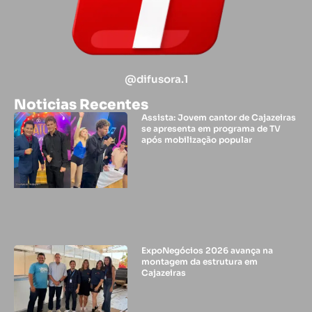
@difusora.1
Noticias Recentes
Assista: Jovem cantor de Cajazeiras
se apresenta em programa de TV
após mobilização popular
ExpoNegócios 2026 avança na
montagem da estrutura em
Cajazeiras