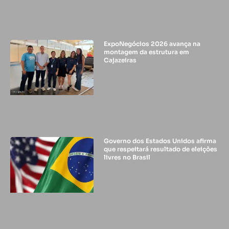
ExpoNegócios 2026 avança na
montagem da estrutura em
Cajazeiras
Governo dos Estados Unidos afirma
que respeitará resultado de eleições
livres no Brasil