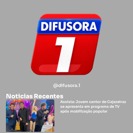
@difusora.1
Noticias Recentes
Assista: Jovem cantor de Cajazeiras
se apresenta em programa de TV
após mobilização popular