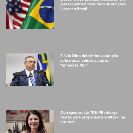
que respeitará resultado de eleições
livres no Brasil
Flávio Dino determina apuração
sobre possíveis desvios em
“emendas PIX”
Corregedora do TRE-PB reforça
regras para propaganda eleitoral na
internet