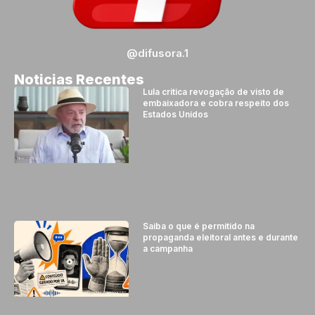
@difusora.1
Noticias Recentes
Lula critica revogação de visto de
embaixadora e cobra respeito dos
Estados Unidos
Saiba o que é permitido na
propaganda eleitoral antes e durante
a campanha