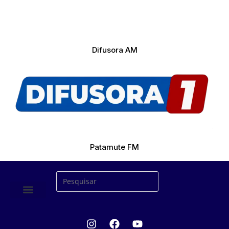
Difusora AM
Patamute FM
ÚLTIMAS NOTICIAS