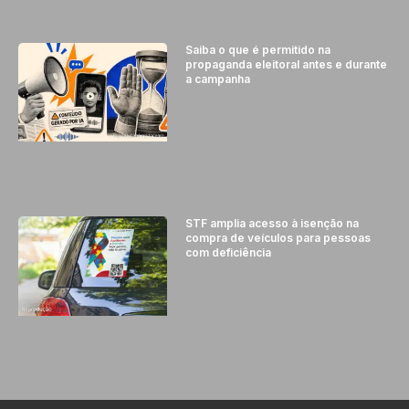
Saiba o que é permitido na
propaganda eleitoral antes e durante
a campanha
STF amplia acesso à isenção na
compra de veículos para pessoas
com deficiência