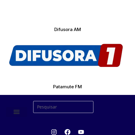
Difusora AM
Patamute FM
ÚLTIMAS NOTICIAS