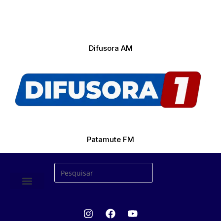
Difusora AM
Patamute FM
ÚLTIMAS NOTICIAS