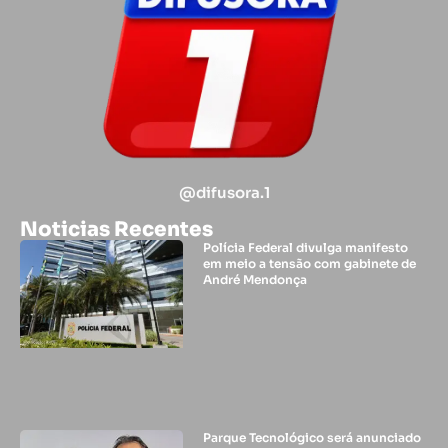
@difusora.1
Noticias Recentes
Polícia Federal divulga manifesto
em meio a tensão com gabinete de
André Mendonça
Parque Tecnológico será anunciado