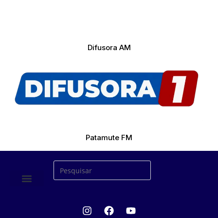
Difusora AM
Patamute FM
ÚLTIMAS NOTICIAS