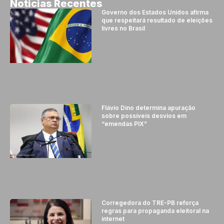
Noticias Recentes
Governo dos Estados Unidos afirma
que respeitará resultado de eleições
livres no Brasil
Flávio Dino determina apuração
sobre possíveis desvios em
“emendas PIX”
Corregedora do TRE-PB reforça
regras para propaganda eleitoral na
internet