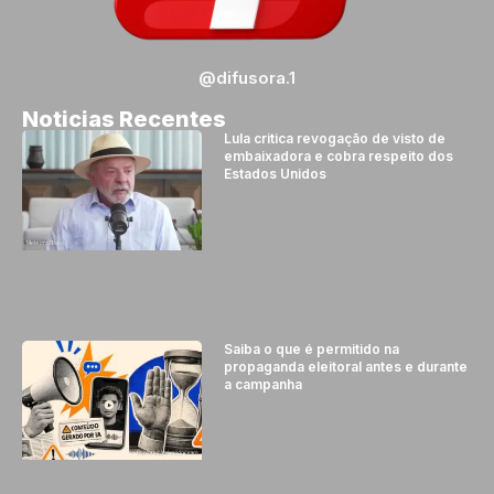
@difusora.1
Noticias Recentes
Lula critica revogação de visto de
embaixadora e cobra respeito dos
Estados Unidos
Saiba o que é permitido na
propaganda eleitoral antes e durante
a campanha