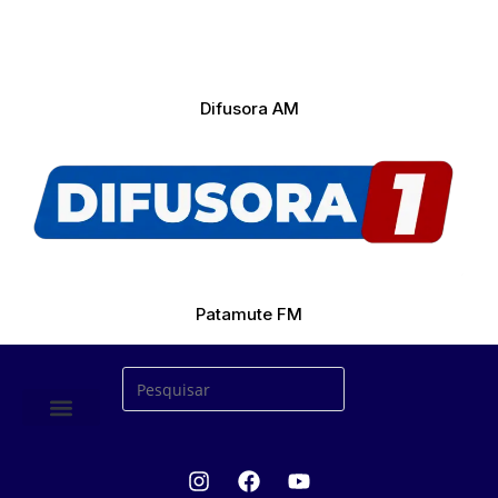
Difusora AM
Patamute FM
ÚLTIMAS NOTICIAS