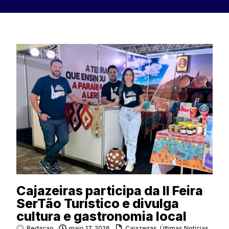
Cajazeiras participa da II Feira
SerTão Turístico e divulga
cultura e gastronomia local
Redacao
maio 17, 2026
Cajazeiras
,
Últimas Noticias