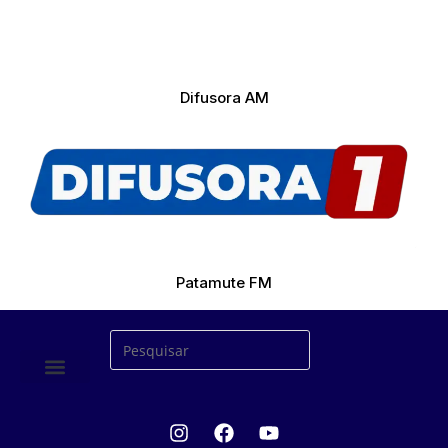
Difusora AM
Patamute FM
ÚLTIMAS NOTICIAS