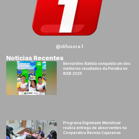
@difusora.1
Noticias Recentes
Bernardino Batista conquista um dos
melhores resultados da Paraíba no
IDEB 2025
Programa Dignidade Menstrual
realiza entrega de absorventes na
Cooperativa Recicla Cajazeiras