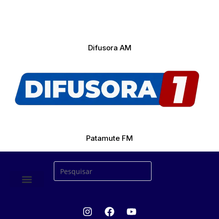
Difusora AM
Patamute FM
ÚLTIMAS NOTICIAS