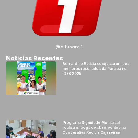
@difusora.1
Noticias Recentes
Bernardino Batista conquista um dos
melhores resultados da Paraíba no
IDEB 2025
Programa Dignidade Menstrual
realiza entrega de absorventes na
Cooperativa Recicla Cajazeiras