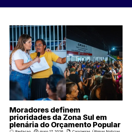
Moradores definem
prioridades da Zona Sul em
plenária do Orçamento Popular
Redacao
maio 17, 2026
Cajazeiras
,
Últimas Noticias