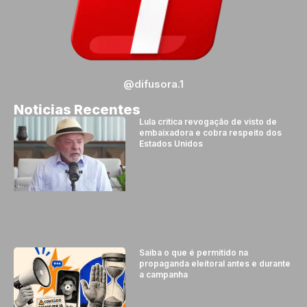
@difusora.1
Noticias Recentes
Lula critica revogação de visto de
embaixadora e cobra respeito dos
Estados Unidos
Saiba o que é permitido na
propaganda eleitoral antes e durante
a campanha