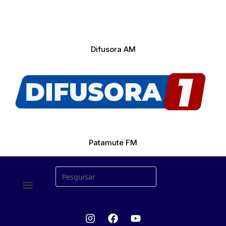
Difusora AM
Patamute FM
ÚLTIMAS NOTICIAS