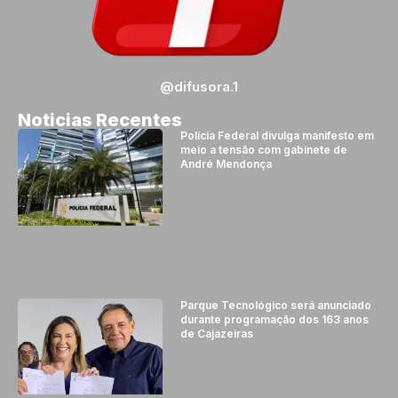
@difusora.1
Noticias Recentes
Polícia Federal divulga manifesto em
meio a tensão com gabinete de
André Mendonça
Parque Tecnológico será anunciado
durante programação dos 163 anos
de Cajazeiras