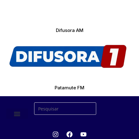
Difusora AM
Patamute FM
ÚLTIMAS NOTICIAS