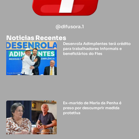
@difusora.1
Noticias Recentes
Desenrola Adimplentes terá crédito
para trabalhadores informais e
beneficiários do Fies
Ex-marido de Maria da Penha é
preso por descumprir medida
protetiva