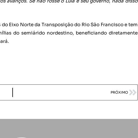
tos avanços. Se não fosse o Lula e seu governo, nada disso
 do Eixo Norte da Transposição do Rio São Francisco e tem
ílias do semiárido nordestino, beneficiando diretamente
ará.
PRÓXIMO