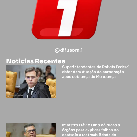
@difusora.1
Noticias Recentes
Superintendentes da Polícia Federal
defendem direção da corporação
após cobrança de Mendonça
Ministro Flávio Dino dá prazo a
órgãos para explicar falhas no
controle e rastreabilidade de