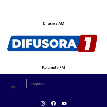
Difusora AM
Patamute FM
ÚLTIMAS NOTICIAS