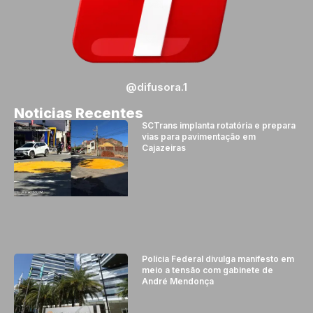
@difusora.1
Noticias Recentes
SCTrans implanta rotatória e prepara
vias para pavimentação em
Cajazeiras
Polícia Federal divulga manifesto em
meio a tensão com gabinete de
André Mendonça