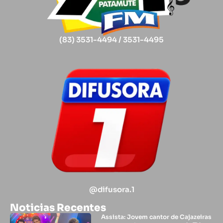
(83) 3531-4494 / 3531-4495
@difusora.1
Noticias Recentes
Assista: Jovem cantor de Cajazeiras