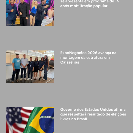
se apresenta em programa de TV
após mobilização popular
ExpoNegócios 2026 avança na
montagem da estrutura em
Cajazeiras
Governo dos Estados Unidos afirma
que respeitará resultado de eleições
livres no Brasil