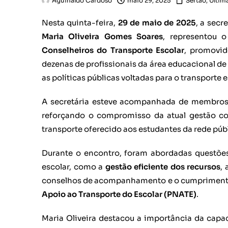
Aguinaldo Cardoso
maio 29, 2025
Sertão
,
Últim
Nesta quinta-feira,
29 de maio de 2025
, a secr
Maria Oliveira Gomes Soares
, representou 
Conselheiros do Transporte Escolar
, promovi
dezenas de profissionais da área educacional de 
as políticas públicas voltadas para o transporte e
A secretária esteve acompanhada de membros
reforçando o compromisso da atual gestão 
transporte oferecido aos estudantes da rede púb
Durante o encontro, foram abordadas questõe
escolar, como a
gestão eficiente dos recursos
, 
conselhos de acompanhamento e o cumprimen
Apoio ao Transporte do Escolar (PNATE)
.
Maria Oliveira destacou a importância da capa