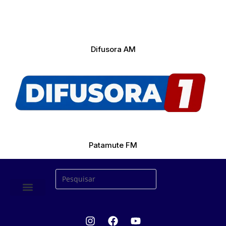
Difusora AM
Patamute FM
ÚLTIMAS NOTICIAS