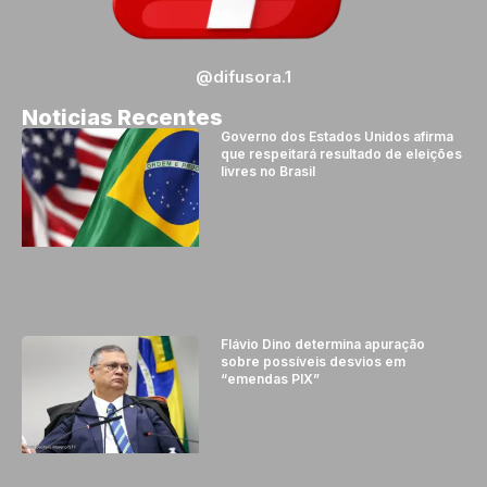
@difusora.1
Noticias Recentes
Governo dos Estados Unidos afirma
que respeitará resultado de eleições
livres no Brasil
Flávio Dino determina apuração
sobre possíveis desvios em
“emendas PIX”