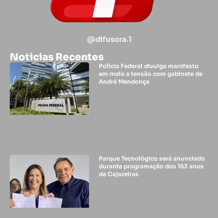
@difusora.1
Noticias Recentes
Polícia Federal divulga manifesto
em meio a tensão com gabinete de
André Mendonça
Parque Tecnológico será anunciado
durante programação dos 163 anos
de Cajazeiras