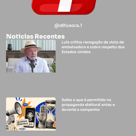
@difusora.1
Noticias Recentes
Lula critica revogação de visto de
embaixadora e cobra respeito dos
Estados Unidos
Saiba o que é permitido na
propaganda eleitoral antes e
durante a campanha