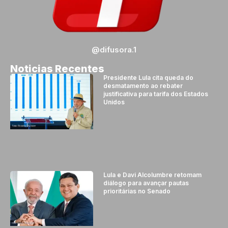
@difusora.1
Noticias Recentes
Presidente Lula cita queda do
desmatamento ao rebater
justificativa para tarifa dos Estados
Unidos
Lula e Davi Alcolumbre retomam
diálogo para avançar pautas
prioritárias no Senado