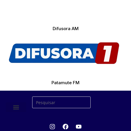
Difusora AM
Patamute FM
ÚLTIMAS NOTICIAS