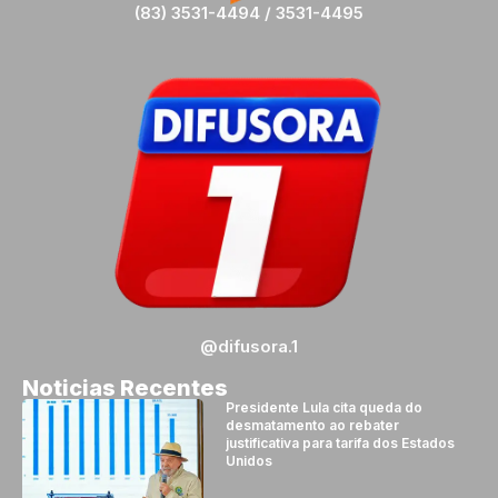
(83) 3531-4494 / 3531-4495
@difusora.1
Noticias Recentes
Presidente Lula cita queda do
desmatamento ao rebater
justificativa para tarifa dos Estados
Unidos