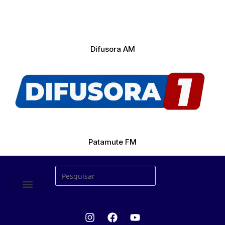
Difusora AM
Patamute FM
ÚLTIMAS NOTICIAS