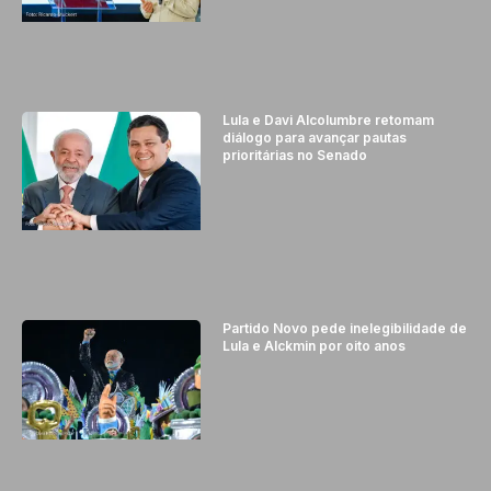
Lula e Davi Alcolumbre retomam
diálogo para avançar pautas
prioritárias no Senado
Partido Novo pede inelegibilidade de
Lula e Alckmin por oito anos