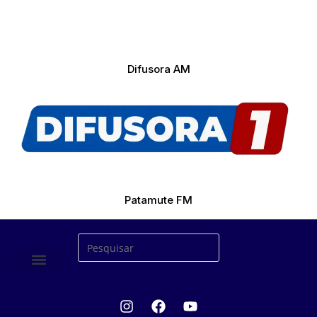
Difusora AM
Patamute FM
ÚLTIMAS NOTICIAS