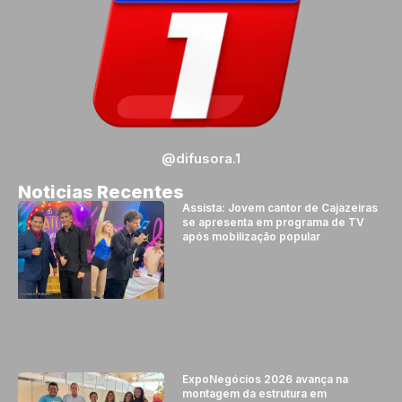
@difusora.1
Noticias Recentes
Assista: Jovem cantor de Cajazeiras
se apresenta em programa de TV
após mobilização popular
ExpoNegócios 2026 avança na
montagem da estrutura em