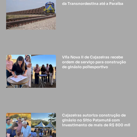
da Transnordestina até a Paraíba
Vila Nova II de Cajazeiras recebe
ordem de serviço para construção
de ginásio poliesportivo
Cajazeiras autoriza construção de
ginásio no Sítio Patamuté com
investimento de mais de R$ 800 mil