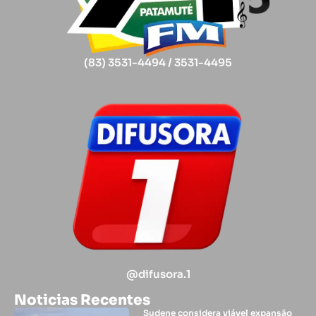
(83) 3531-4494 / 3531-4495
@difusora.1
Noticias Recentes
Sudene considera viável expansão