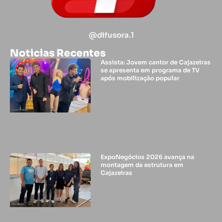
@difusora.1
Noticias Recentes
Assista: Jovem cantor de Cajazeiras
se apresenta em programa de TV
após mobilização popular
ExpoNegócios 2026 avança na
montagem da estrutura em
Cajazeiras