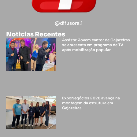
@difusora.1
Noticias Recentes
Assista: Jovem cantor de Cajazeiras
se apresenta em programa de TV
após mobilização popular
ExpoNegócios 2026 avança na
montagem da estrutura em
Cajazeiras